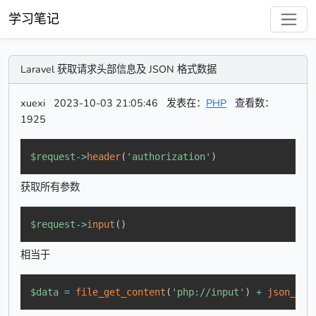
学习笔记
Laravel 获取请求头部信息及 JSON 格式数据
xuexi
2023-10-03 21:05:46
发表在：
PHP
查看数：
1925
$request
->
header
(
'authorization'
)
获取所有参数
$request
->
input
(
)
相当于
$data
=
file_get_content
(
'php://input'
)
+
json_dec