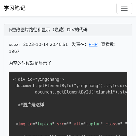
学习笔记
js更改图片路径和显示（隐藏）DIV的代码
xuexi
2023-10-14 20:45:51
发表在：
PHP
查看数：
1967
为空的时候就是显示了
< div id="yingchang"> 

 document.getElementById("yingchang").style.displa
         document.getElementById("xianshi").style.d
  ##图片是这样

<
img
id
=
"
tupian
"
src
=
"
"
alt
=
"
tupian
"
class
=
"
"
>