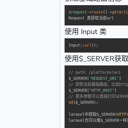
$request
->
route
(
)
->
getAct
Request 类获取当前url
使用 Input 类
Input
::
url
(
)
;
使用$_SERVER
// path：/platforms?a=1
$_SERVER
[
'REQUEST_URI'
]
// 获取当前基础路由，比如http://
$_SERVER
[
"HTTP_HOST"
]
// 更多参数可以直接打印SERVE
dd
(
$_SERVER
)
;
laravel中获取
$_SERVER
(
HTTP
laravel也可以像
$_SERVER
一样