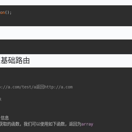
ion
(
)
;
获取基础路由
a.com/test/a返回http://a.com
R
)
信息

获取的函数，我们可以使用如下函数，返回为
array