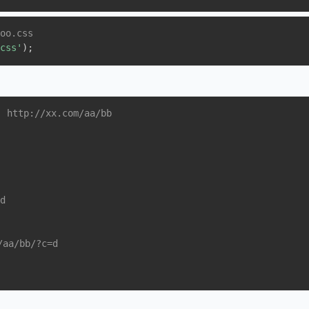
foo.css
.css'
)
;
tp://xx.com/aa/bb
d
;
/aa/bb/?c=d