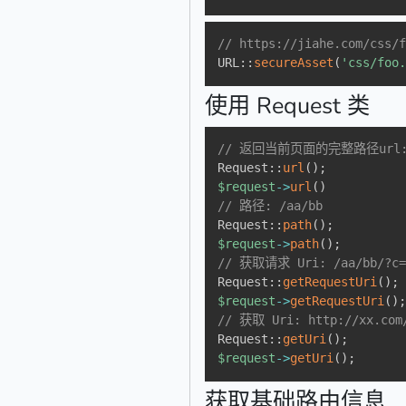
// https://jiahe.com/css/
URL
::
secureAsset
(
'css/foo
使用 Request 类
// 返回当前页面的完整路径url: ht
Request
::
url
(
)
;
$request
->
url
(
)
// 路径: /aa/bb
Request
::
path
(
)
;
$request
->
path
(
)
;
// 获取请求 Uri: /aa/bb/?c=
Request
::
getRequestUri
(
)
;
$request
->
getRequestUri
(
)
// 获取 Uri: http://xx.com
Request
::
getUri
(
)
;
$request
->
getUri
(
)
;
获取基础路由信息