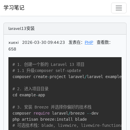
学习笔记
laravel13安装
xuexi
2026-03-30 09:44:23
发表在：
PHP
查看数：
658
# 1. 创建一个新的 Laravel 13 项目
# 1.1 升级composer self-update
composer create
-
project laravel
/
laravel example
-
app
# 2. 进入项目目录
cd example
-
app

# 3. 安装 Breeze 并选择你偏好的技术栈
composer 
require
 laravel
/
breeze 
--
dev

php artisan breeze
:
# 可选技术栈：blade, livewire, livewire-functional,