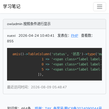
学习笔记
owladmin 按照条件进行显示
xuexi
2026-04-24 10:40:41
发表在：
PHP
查看数：
855
amis
(
)
->
TableColumn
(
'status'
,
'状态'
)
->
type
(
'mappi
1
=>
'<span class="label label-su
0
=>
'<span class="label label-de
5
=>
'<span class="label label-de
]
)
,
最近访问时间：2026-08-09 05:48:47
知识库：464条
鸣谢：TAY
备案号:蜀ICP备2024090044号