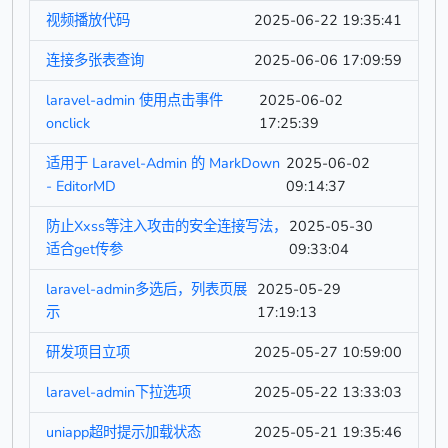
视频播放代码
2025-06-22 19:35:41
连接多张表查询
2025-06-06 17:09:59
laravel-admin 使用点击事件
2025-06-02
onclick
17:25:39
适用于 Laravel-Admin 的 MarkDown
2025-06-02
- EditorMD
09:14:37
防止Xxss等注入攻击的安全连接写法，
2025-05-30
适合get传参
09:33:04
laravel-admin多选后，列表页展
2025-05-29
示
17:19:13
研发项目立项
2025-05-27 10:59:00
laravel-admin下拉选项
2025-05-22 13:33:03
uniapp超时提示加载状态
2025-05-21 19:35:46