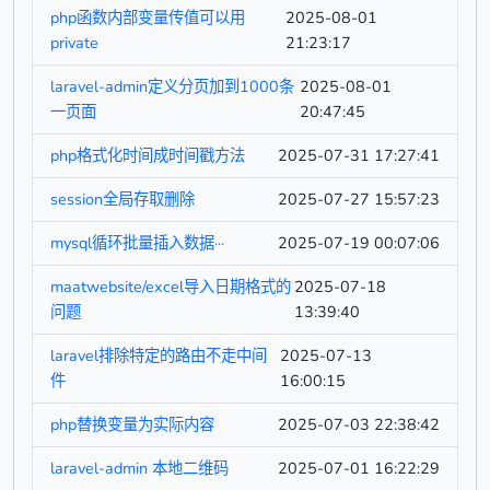
php函数内部变量传值可以用
2025-08-01
private
21:23:17
laravel-admin定义分页加到1000条
2025-08-01
一页面
20:47:45
php格式化时间成时间戳方法
2025-07-31 17:27:41
session全局存取删除
2025-07-27 15:57:23
mysql循环批量插入数据···
2025-07-19 00:07:06
maatwebsite/excel导入日期格式的
2025-07-18
问题
13:39:40
laravel排除特定的路由不走中间
2025-07-13
件
16:00:15
php替换变量为实际内容
2025-07-03 22:38:42
laravel-admin 本地二维码
2025-07-01 16:22:29